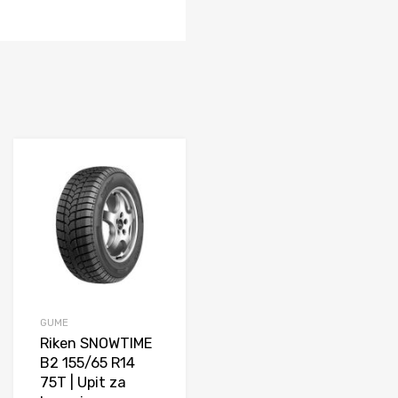
daj na listu želja
Dodaj na listu želja
i
Uporedi
GUME
Riken SNOWTIME
B2 155/65 R14
75T | Upit za