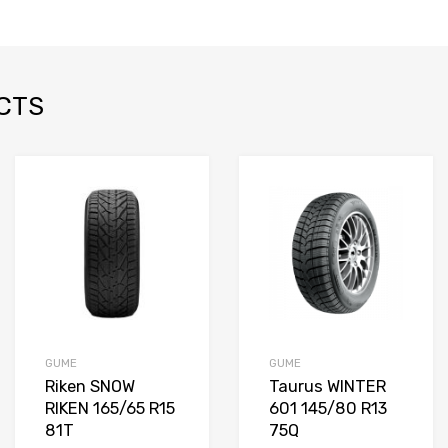
CTS
daj na listu želja
Dodaj na listu želja
Do
di
Uporedi
Upored
GUME
GUME
Riken SNOW
Taurus WINTER
RIKEN 165/65 R15
601 145/80 R13
81T
75Q