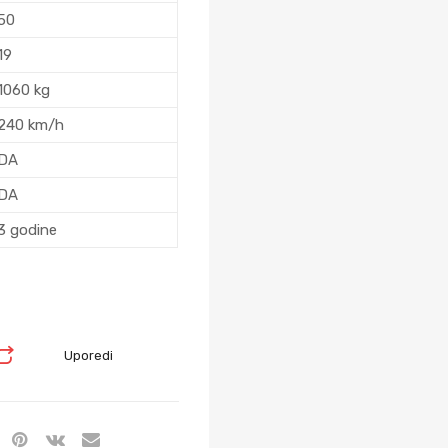
50
19
1060 kg
240 km/h
DA
DA
3 godine
Uporedi