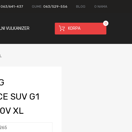
:
063/641-437
GUME:
063/529-556
BLOG
O NAMA
0
LNI VULKANIZER
KORPA
L
G
E SUV G1
10V XL
265