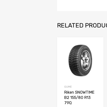
RELATED PRODU
Do
Upore
GUME
Riken SNOWTIME
B2 155/80 R13
79Q