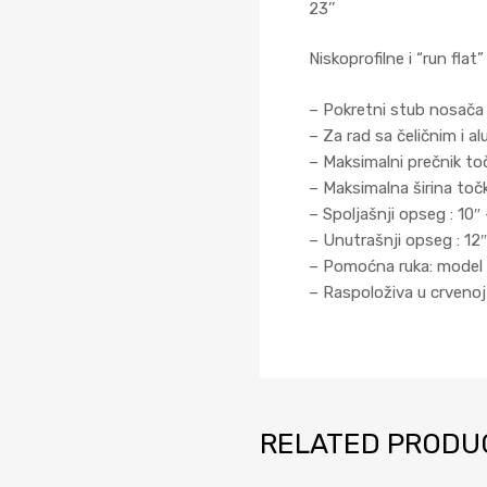
23’’
Niskoprofilne i “run flat
– Pokretni stub nosača 
– Za rad sa čeličnim i a
– Maksimalni prečnik t
– Maksimalna širina to
– Spoljašnji opseg : 10″
– Unutrašnji opseg : 12″
– Pomoćna ruka: model 
– Raspoloživa u crvenoj 
RELATED PRODU