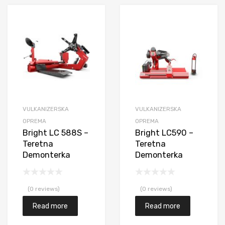
daj na listu želja
Dodaj na listu želja
Do
di
Uporedi
Upored
VULKANIZERSKA
VULKANIZERSKA
OPREMA
OPREMA
Bright LC 588S –
Bright LC590 –
Teretna
Teretna
Demonterka
Demonterka
(0 reviews)
(0 reviews)
Read more
Read more