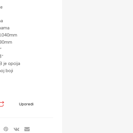
me
na
lnama
: 1.040mm
 380mm
″
3″
 je opcija
oj boji
Uporedi