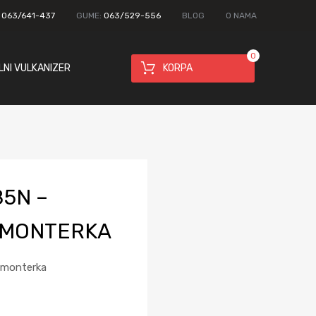
:
063/641-437
GUME:
063/529-556
BLOG
O NAMA
0
LNI VULKANIZER
KORPA
85N –
EMONTERKA
emonterka