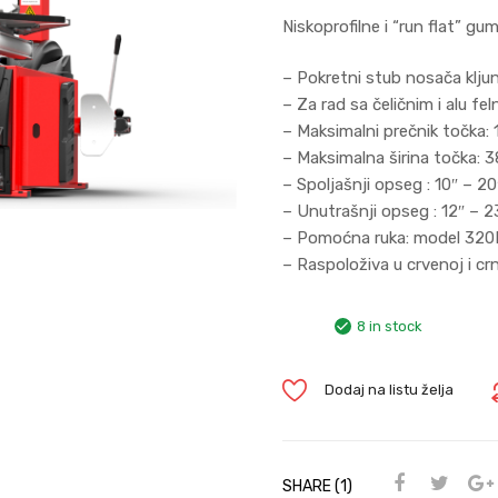
Niskoprofilne i “run flat” gu
– Pokretni stub nosača klju
– Za rad sa čeličnim i alu fe
– Maksimalni prečnik točka
– Maksimalna širina točka:
– Spoljašnji opseg : 10″ – 20
– Unutrašnji opseg : 12″ – 2
– Pomoćna ruka: model 320B
– Raspoloživa u crvenoj i crn
8 in stock
Dodaj na listu želja
SHARE (1)