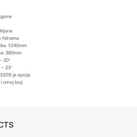
” gume
kljuna
lu felnama
očka: 1.040mm
čka: 380mm
 – 20″
 – 23″
320B je opcija
i crnoj boji
CTS