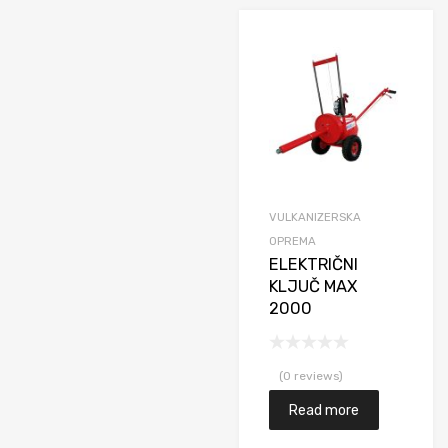
Do
Upore
VULKANIZERSKA
OPREMA
ELEKTRIČNI
KLJUČ MAX
2000
(0 reviews)
Read more