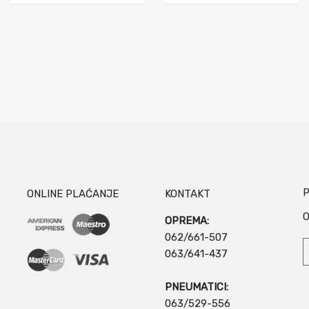
P
ONLINE PLAĆANJE
KONTAKT
O
OPREMA:
062/661-507
063/641-437
PNEUMATICI:
063/529-556