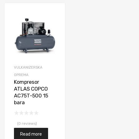
daj na listu želja
Dodaj na listu želja
i
Uporedi
VULKANIZERSKA
OPREMA
Kompresor
ATLAS COPCO
AC75T-500 15
bara
(0 reviews)
Read more